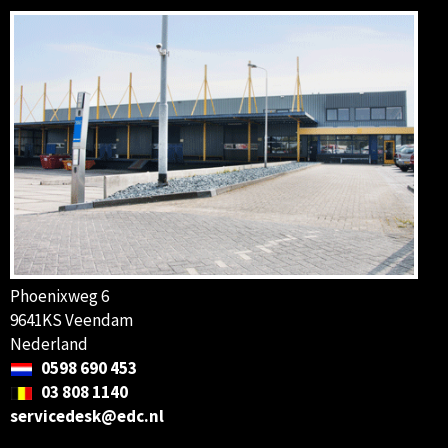
Phoenixweg 6
9641KS Veendam
Nederland
0598 690 453
03 808 1140
servicedesk@edc.nl