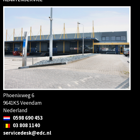
Phoenixweg 6
9641KS Veendam
Nederland
0598 690 453
03 808 1140
servicedesk@edc.nl